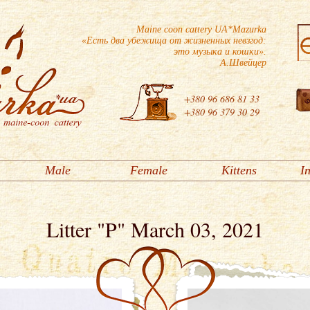
Maine coon cattery UA*Mazurka
«Есть два убежища от жизненных невзгод:
это музыка и кошки».
А.Швейцер
+380 96 686 81 33
+380 96 379 30 29
Male
Female
Kittens
I
Litter "P" March 03, 2021