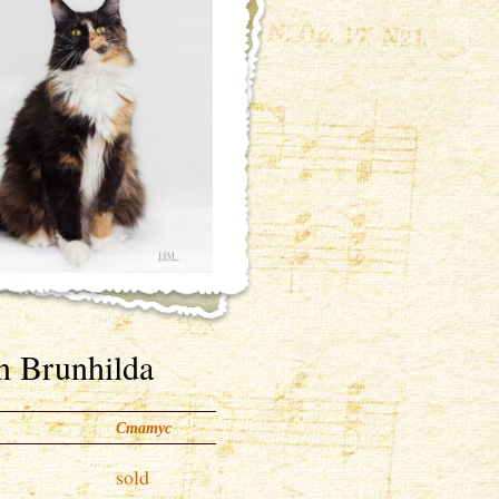
n Brunhilda
Статус
sold