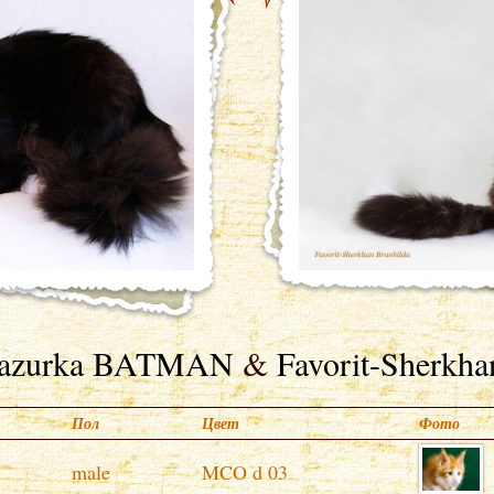
azurka BATMAN
&
Favorit-Sherkha
Пол
Цвет
Фото
male
MCO d 03