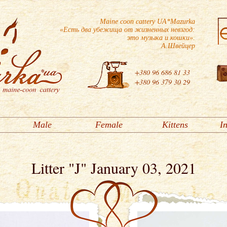
Maine coon cattery UA*Mazurka
«Есть два убежища от жизненных невзгод:
это музыка и кошки».
А.Швейцер
+380 96 686 81 33
+380 96 379 30 29
Male
Female
Kittens
I
Litter "J" January 03, 2021