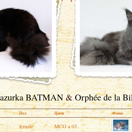
azurka BATMAN
&
Orphée de la Bi
Пол
Цвет
Фото
female
MCO a 03