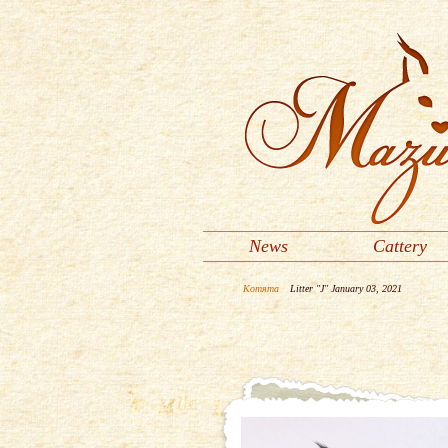
News
Cattery
Котята
Litter "J" January 03, 2021