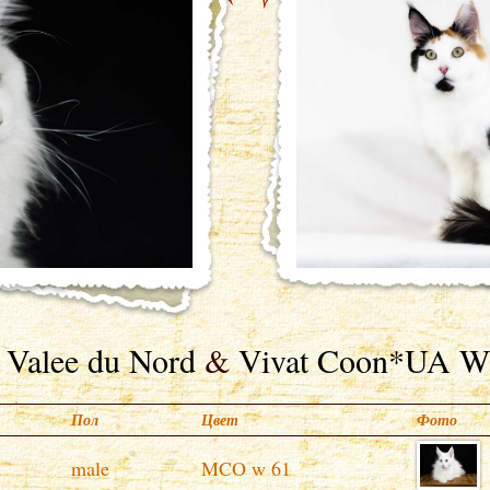
 Valee du Nord
&
Vivat Coon*UA Wi
Пол
Цвет
Фото
male
MCO w 61