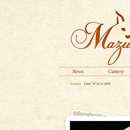
News
Cattery
Котята
Litter "O" 01.11.2019