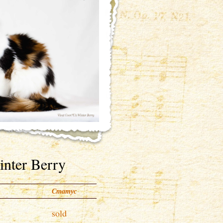
nter Berry
Статус
sold