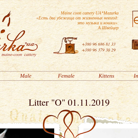
Maine coon cattery UA*Mazurka
«Есть два убежища от жизненных невзгод:
это музыка и кошки».
А.Швейцер
+380 96 686 81 33
+380 96 379 30 29
Male
Female
Kittens
I
Litter "O" 01.11.2019