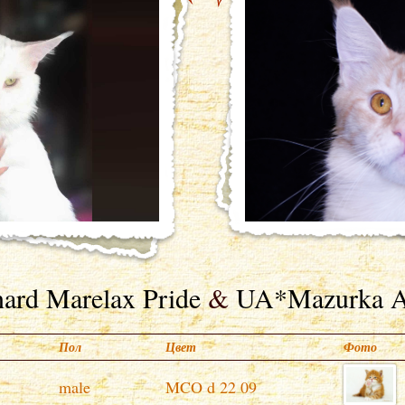
nard Marelax Pride
&
UA*Mazurka A
Пол
Цвет
Фото
male
MCO d 22 09