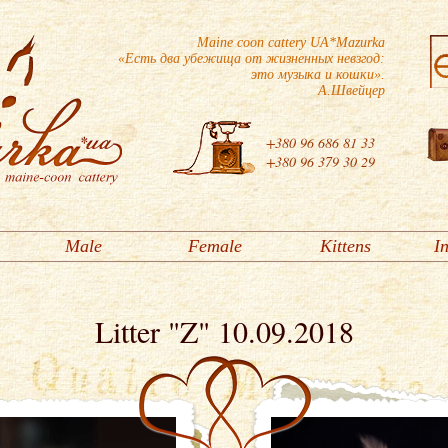
Maine coon cattery UA*Mazurka
«Есть два убежища от жизненных невзгод:
это музыка и кошки».
А.Швейцер
+380 96 686 81 33
+380 96 379 30 29
Male
Female
Kittens
I
Litter "Z" 10.09.2018