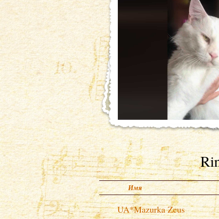
Ri
Имя
UA*Mazurka Zeus