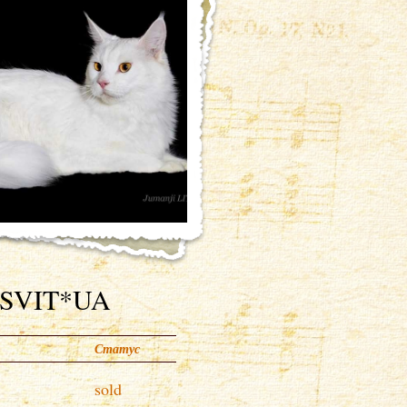
O-SVIT*UA
Статус
sold