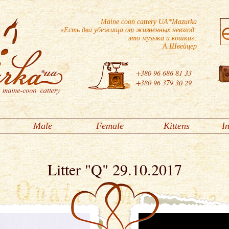
Maine coon cattery UA*Mazurka
«Есть два убежища от жизненных невзгод:
это музыка и кошки».
А.Швейцер
+380 96 686 81 33
+380 96 379 30 29
Male
Female
Kittens
I
Litter "Q" 29.10.2017