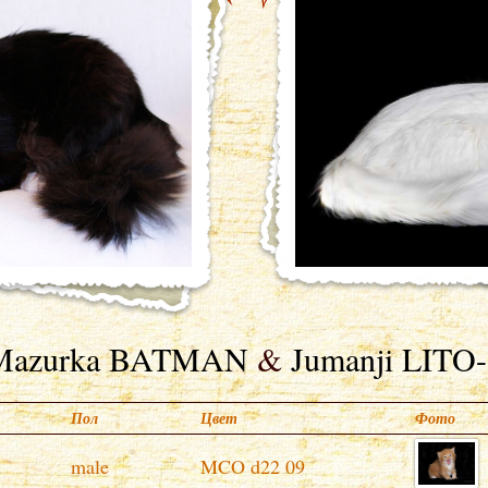
Mazurka BATMAN
&
Jumanji LIT
Пол
Цвет
Фото
male
MCO d22 09