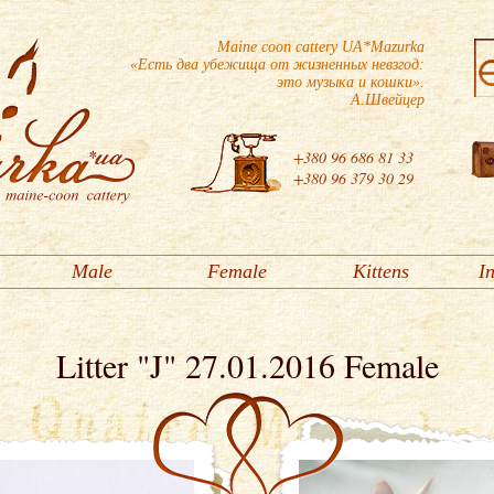
Maine coon cattery UA*Mazurka
«Есть два убежища от жизненных невзгод:
это музыка и кошки».
А.Швейцер
+380 96 686 81 33
+380 96 379 30 29
Male
Female
Kittens
I
Litter "J" 27.01.2016 Female