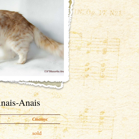
ais-Anais
Статус
sold