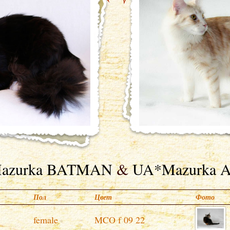
azurka BATMAN
&
UA*Mazurka An
Пол
Цвет
Фото
female
MCO f 09 22