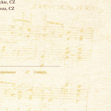
ckie, CZ
doza, CZ
Information
Contacts