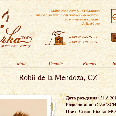
Maine coon cattery UA*Mazurka
«Есть два убежища от жизненных невзгод:
это музыка и кошки».
А.Швейцер
+380 96 686 81 33
+380 96 379 30 29
Male
Female
Kittens
I
Robii de la Mendoza, CZ
Дата рождения
: 31.8.20
Родословная
: (CZ)CSC
Цвет
: Cream Bicolor MC