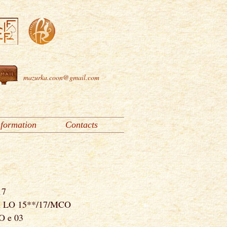
mazurka.coon@gmail.com
nformation
Contacts
17
H LO 15**/17/MCO
O e 03