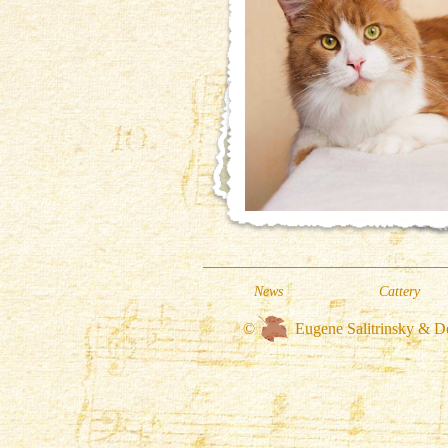
News
Cattery
©
Eugene Salitrinsky & D