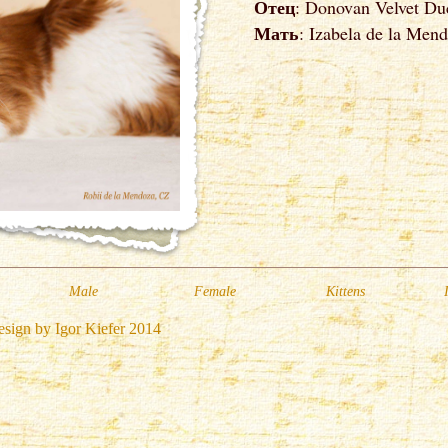
Отец
: Donovan Velvet Du
Мать
: Izabela de la Men
Male
Female
Kittens
esign by Igor Kiefer 2014